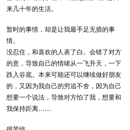
绪
来几十年的生活。
像
过
山
暂时的事情，却是让我最手足无措的事
车
情。
般
没忍住，和喜欢的人表了白。会错了对方
的
一
的意，导致自己的情绪从一飞升天，一下
周
跌入谷底。本来可能还可以继续做好朋友
的，又因为我自己的穷追不舍，因为自己
想要一个说法，导致对方怕了我，想要和
我保持距离……
很苦恼。