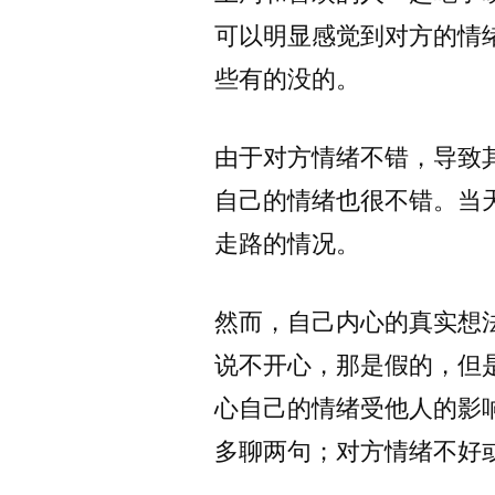
可以明显感觉到对方的情
些有的没的。
由于对方情绪不错，导致
自己的情绪也很不错。当
走路的情况。
然而，自己内心的真实想
说不开心，那是假的，但
心自己的情绪受他人的影
多聊两句；对方情绪不好