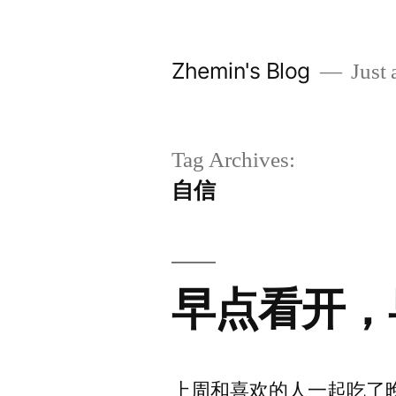
Skip
to
Zhemin's Blog
Just 
content
Tag Archives:
自信
早点看开，
上周和喜欢的人一起吃了