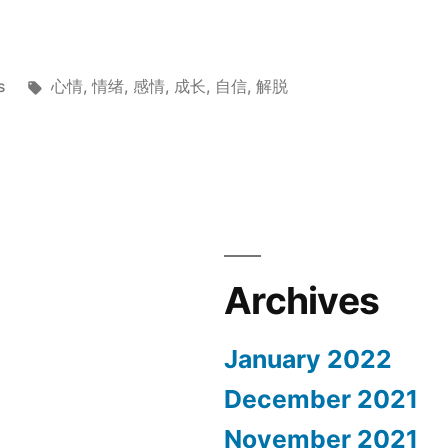
Tags:
s
心情
,
情绪
,
感情
,
成长
,
自信
,
解脱
Leave
a
comment
on
早
点
看
Archives
开，
早
January 2022
点
December 2021
解
脱
November 2021